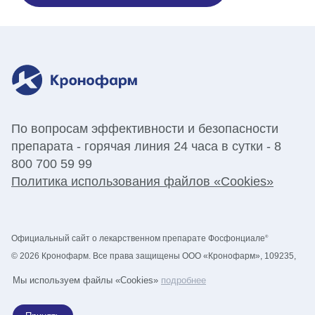
По вопросам эффективности и безопасности
препарата - горячая линия 24 часа в сутки -
8
800 700 59 99
Политика использования файлов «Cookies»
Официальный сайт о лекарственном препарате Фосфонциале
®
©
2026
Кронофарм.
Все права защищены
ООО «Кронофарм»
, 109235,
город Москва, вн. тер. г. Муниципальный Округ Печатники, ул. 1-я
Мы используем файлы «Cookies»
подробнее
Курьяновская, дом 34, строение 1. Тел.:
+7 (495) 136-26-40
. РУ № ЛП-
№(006391)-(РГ-RU)